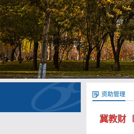
资助管理
冀教财〔