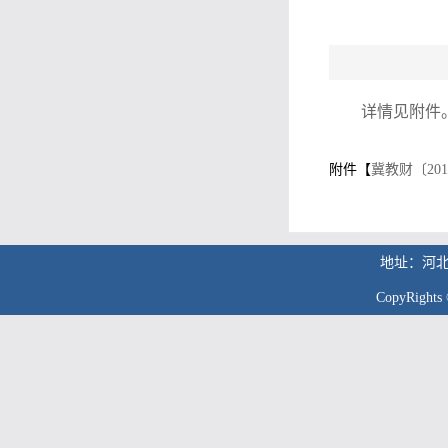
详情见附件
附件【
冀教财〔20
地址：河北
CopyRig